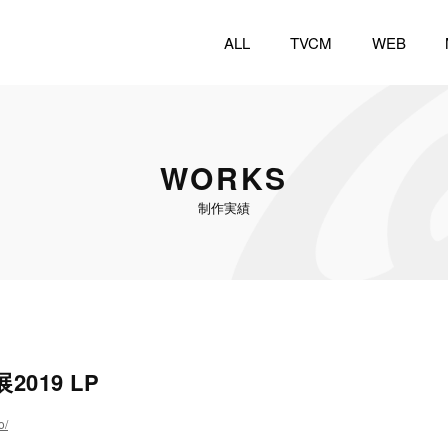
ALL
TVCM
WEB
WORKS
制作実績
019 LP
o/