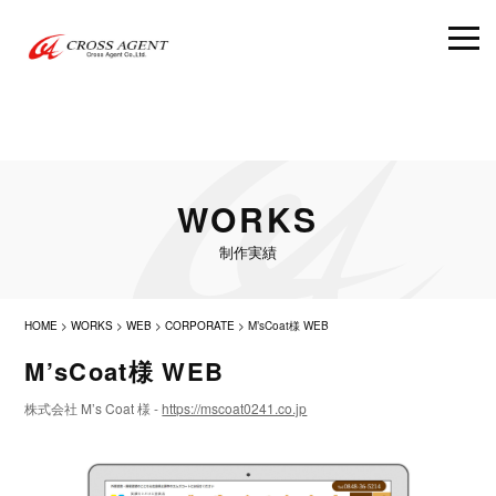
WORKS
制作実績
HOME
>
WORKS
>
WEB
>
CORPORATE
>
M’sCoat様 WEB
M’sCoat様 WEB
株式会社 M’s Coat 様 -
https://mscoat0241.co.jp