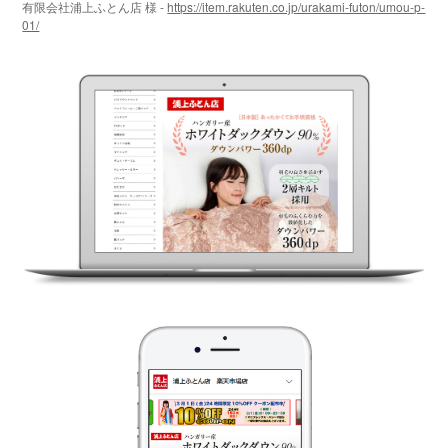
有限会社浦上ふとん店 様 -
https://item.rakuten.co.jp/urakami-futon/umou-p-
01/