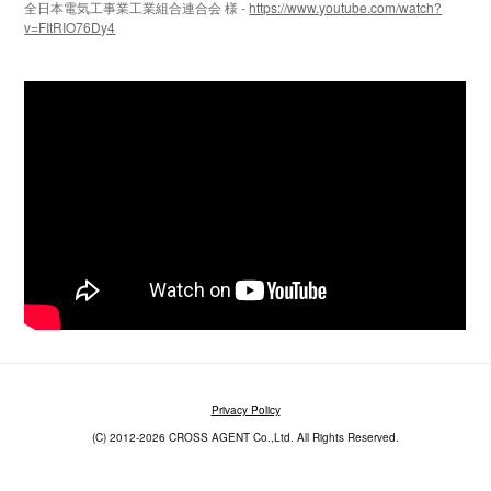
全日本電気工事業工業組合連合会 様 -
https://www.youtube.com/watch?
v=FItRIO76Dy4
Privacy Policy
(C) 2012-2026 CROSS AGENT Co.,Ltd. All Rights Reserved.