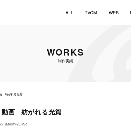
ALL
TVCM
WEB
WORKS
制作実績
画 紡がれる光篇
 動画 紡がれる光篇
ch?v=jMesfM2LKSo