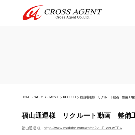
HOME
>
WORKS
>
MOVIE
>
RECRUIT
>
福山通運様 リクルート動画 整備工場
福山通運様 リクルート動画 整備
福山通運 様 -
https://www.youtube.com/watch?v=-Rlxvs-wTRw